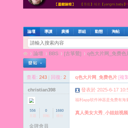
論壇
導讀
廣播
群組
動態
淘帖
論壇
BBS
[古箏鶯]
q色大片网_免费色
查看:
243
|
回復:
2
[複
q色大片网_免费色片
楊
»
›
›
›
christian398
發表於 2025-6-17 10:5
福利app软件神器是免费有海
556
0
1680
真人美女大秀_小姐姐视频直
主題
回帖
積分
金牌會員