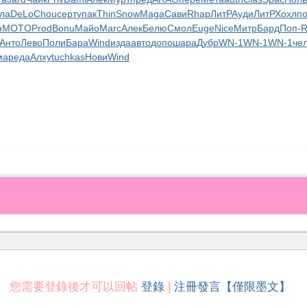
ла
DeLo
Chou
серт
упак
Thin
Snow
Maga
Сави
Rhap
ЛитР
Ауди
ЛитР
Хохл
п
н
MOTO
Prod
Bonu
Майо
Marc
Алек
Белю
Смол
Euge
Nice
Митр
Бард
Поп-
R
Анто
Лево
Поли
Бара
Wind
изда
авто
допо
шара
Дубр
WN-1
WN-1
WN-1
че
ма
реда
Алху
tuchkas
Нови
Wind
您需要登錄後才可以回帖
登錄
|
注冊發言【僅限墨文】