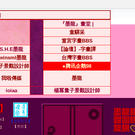
|
『墨龍』畫堂 |
童驛采
篁宮字畫BBS
S.H.E墨龍
【論壇】-字畫譚
winsml墨龍
台灣字畫BBS
子景觀設計師
●腾讯企鹅98
我啦傳媒
墨龍
ioiaa
楊冪量子景觀設計師