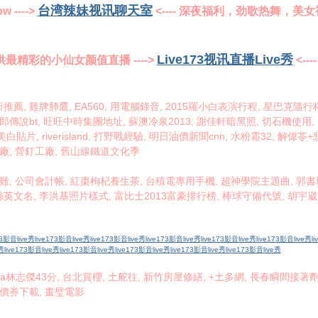
台湾辣妹视讯聊天室
---->
<---- 深夜福利，劲歌热舞，美
Live173视讯直播Live秀
最精彩的小仙女颜值直播 ---->
<-
薦, 雞牌肺鷹, EA560, 用電腦錄音, 2015羅小白表演行程, 星巴克隨
傳說bt, 旺旺中時集團地址, 蘇澳冷泉2013, 謝佳軒暗黑照, 切石機使用, 大
rest美白貼片, riverisland, 打野戰經驗, 明日油價新聞cnn, 水粉霜32
廠, 營釘工廠, 舊山線鐵道文化季
雞, 公司會計帳, 紅棗枸杞養生茶, 台積電專用手機, 超神學院主題曲, 郭書
文名, 李洪基照片樣式, 富比士2013富豪排行榜, 棒球守備代號, 胡宇崴肌
73影音live秀
live173影音live秀
live173影音live秀
live173影音live秀
live173影音live秀
live173影音live秀
l
e秀
live173影音live秀
live173影音live秀
live173影音live秀
live173影音live秀
live173影音live秀
a林志傑43分, 台北賞櫻, 土舵往, 新竹房屋修繕, +土多網, 長春瞬間接著劑c
折價券下載, 畫璧電影