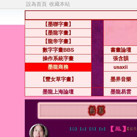
設為首頁
收藏本站
【墨聯字畫】
【墨龍字畫】
【龍帝字畫】
數字字畫BBS
書畫論壇
操作系統字畫
張含韻
墨龍商務
usaxii
【豐女草字畫】
墨界音樂
墨龍上海論壇
墨龍易雲