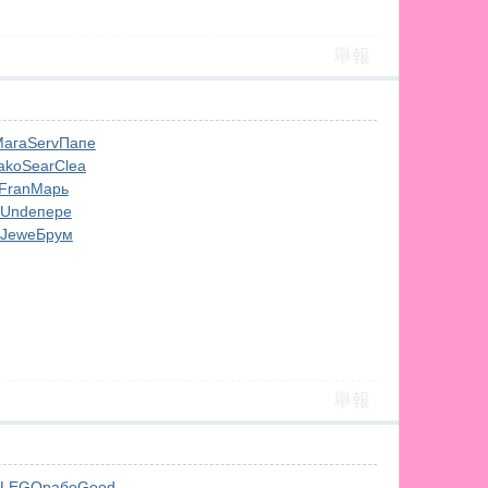
舉報
ага
Serv
Папе
ako
Sear
Clea
Fran
Марь
Unde
пере
Jewe
Брум
舉報
LEGO
рабо
Good