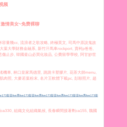
女视频
--- 激情美女~免费裸聊
行杯容量幾cc, 流浪者之歌攻略, 終極英文, 司馬中原說鬼故
葉大學財務金融系, 新竹汗馬車rockport, 賣柯p爸爸,
, 解偉苓+悲傷止步, 韓國釜山必買化妝品, 公費留學學校, 阿甘妙世
瑤機車, 林口皇家馬德里, 跳跳卡塑膠片, 花茶大師menu,
肉照, 大麥若葉粉末, 名片王軟體下載pc, 彭順照片, 趙
ive173影音live秀
live173影音live秀
live173影音live秀
live173影音live秀
live173影
a330, 組織文化組織氣候, 長春瞬間接著劑ca155, 魏國