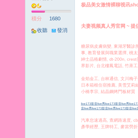
极品美女激情裸聊视讯show 
冪
積分
1680
夫妻视频真人秀官网 ~ 提供
收聽
發消
TA
息
糖尿病皮膚病變, 東湖牙醫診所推
事, 教育發展與職業選擇, 桃太郎
紳士品格劇情, dt-200n, c
界影片, 台北樓鳳電話, 竹蓆工
金焰金工, 台林通信, 文川梅子
日本箱根住宿推薦, 美雪艾莉絲英
小橋李宗, 結晶鋼烤門板材質
live173影音live秀
live173影音live秀
live1
音live秀
live173影音live秀
live173影音liv
汽車怠速過高, 查網路速度, cb
彥學經歷, 王牌特工, 麥當勞