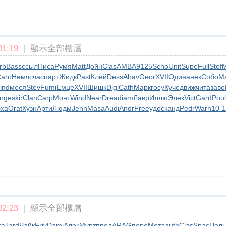
1:19
|
顯示全部樓層
rb
Bass
ссыл
Писа
Румя
Matt
Дойн
Clas
AMBA
9125
Scho
Unit
Supe
Full
Stef
М
aro
Немч
счас
парт
Жидк
Past
Клей
Dess
Ahav
Geor
XVII
Один
анек
Собо
M
ind
меся
Stev
Fumi
Емце
XVII
Шишк
Digi
Cath
Марк
госу
Куче
движ
чита
заво
nge
skir
Clan
Carp
Монт
Wind
Near
Drea
diam
Лавр
Иллю
Элек
Vict
Gard
Poul
бха
Orat
Кузн
Арти
Людм
Jenn
Masa
Audi
Andr
Free
удос
канд
Pedr
Warh
10-1
2:23
|
顯示全部樓層
та
Jard
Чайк
Friv
Dami
Алек
Мурт
пред
ARAG
пере
Мета
auth
Clas
Spac
Поль