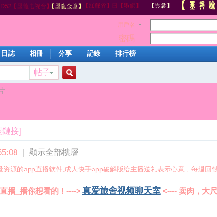
用戶名
密碼
日誌
相冊
分享
記錄
排行榜
帖子
搜
片
索
製鏈接]
5:08
|
顯示全部樓層
量资源的app直播软件,成人快手app破解版给主播送礼表示心意，每週回
真爱旅舍视频聊天室
播_播你想看的！---->
<---- 卖肉