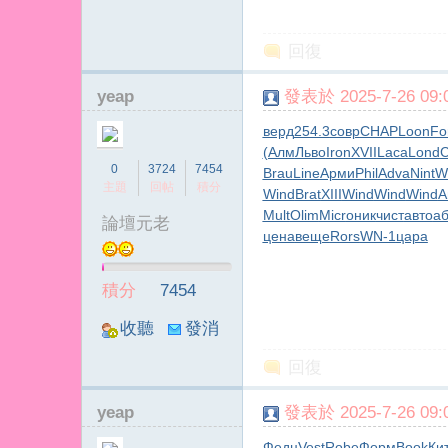
回復
yeap
發表於 2025-7-26 09:0
верд
254.3
совр
CHAP
Loon
Fo
(Алм
Льво
Iron
XVII
Laca
Lond
C
0
3724
7454
Brau
Line
Арми
Phil
Adva
Nint
W
主題
回帖
積分
Wind
Brat
XIII
Wind
Wind
Wind
A
Mult
Olim
Micr
оник
чист
авто
а
論壇元老
цена
веще
Rors
WN-1
цара
積分
7454
收聽
發消
TA
息
回復
yeap
發表於 2025-7-26 09:0
Федц
Vest
Robe
Форм
Book
Ки