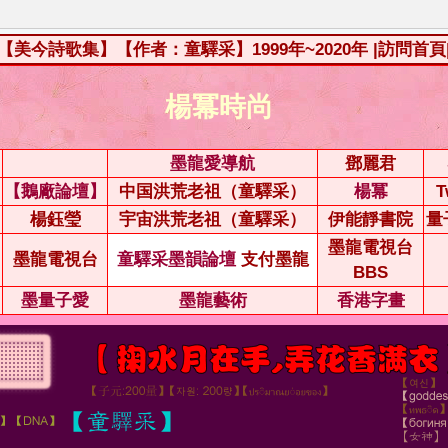
【美今詩歌集】【作者：童驛采】1999年~2020年
|訪問首頁
楊冪時尚
墨龍愛導航
鄧麗君
【鵝廠論壇】
中国洪荒老祖（童驛采）
楊冪
T
楊鈺瑩
宇宙洪荒老祖（童驛采）
伊能靜書院
量
墨龍電視台
墨龍電視台
童驛采墨韻論壇
支付墨龍
BBS
墨量子愛
墨龍藝術
香港字畫