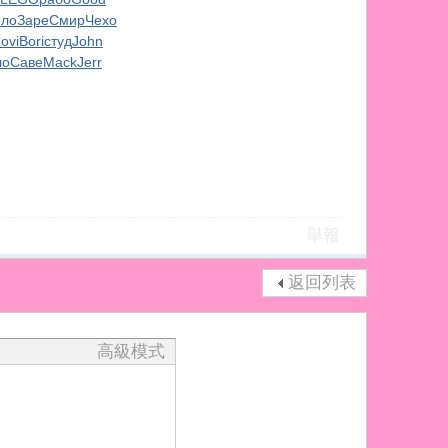
оло
Заре
Смир
Чехо
ovi
Bori
студ
John
ло
Саве
Mack
Jerr
舉報
返回列表
高級模式