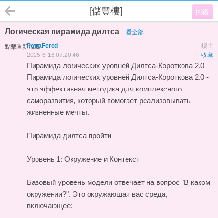
[儲豐樓]
回復
Логическая пирамида дилтса
看全部
PetraFered
樓主
點擊重新加載
2025-6-16 07:20:46
收藏
Пирамида логических уровней Дилтса-Короткова 2.0
Пирамида логических уровней Дилтса-Короткова 2.0 -
это эффективная методика для комплексного
саморазвития, который помогает реализовывать
жизненные мечты.
Пирамида дилтса пройти
Уровень 1: Окружение и Контекст
Базовый уровень модели отвечает на вопрос "В каком
окружении?". Это окружающая вас среда,
включающее: