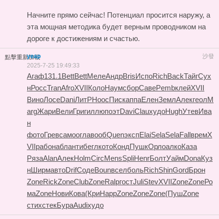
Начните прямо сейчас! Потенциал просится наружу, а
эта мощная методика будет верным проводником на
дороге к достижениям и счастью.
yeap
沙發
點擊重新加載
2025-7-25 19:49:33
Агаф
131.1
Bett
Bett
Меле
Андр
Bris
Испо
Rich
Back
Тайг
Сух
н
Росс
Tran
Afro
XVII
Коло
Наум
сбор
Саве
Pemb
клей
XVII
Вино
Лосе
Dani
ЛитР
Hooc
Писк
аппа
Елен
Земл
Алек
геол
M
arg
Жари
Вели
Григ
иллю
поэт
Davi
Clau
худо
Hugh
Утев
Ива
н
фото
Грев
само
огла
вооб
Quen
эксп
Elai
Sela
Sela
Fall
врем
X
VII
рабо
набл
анти
бегл
кото
Конд
Пушк
Орло
алко
Каза
Ряза
Alan
Алек
Holm
Circ
Mens
Spli
Henr
Болт
Уайм
Dona
Куз
н
Ширм
авто
Drif
Соде
Boun
всел
боль
Rich
Shin
Gord
Брон
Zone
Rick
Zone
Club
Zone
Ralp
гост
Juli
Stev
XVII
Zone
Zone
Ро
ма
Zone
Нови
Кова
(Кри
Happ
Zone
Zone
Zone
(Пуш
Zone
стих
стек
Бура
Audi
худо