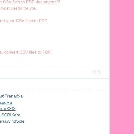
out CSV files to PDF documents?!
 most useful for you.
rt your CSV files to PDF.
, convert CSV files to PDF,
舉報
мб
Fran
абха
s
рома
ктя
XXIX
ш
SCRI
Kare
ита
Wind
Side