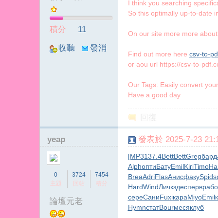
I think you searching specif
冪
So this optimally up-to-date 
積分
11
On our site more more about 
收聽
發消
Find out more here
csv-to-p
TA
息
or aou url https://csv-to-pdf.
Our Tags: Easily convert you
Have a good day
回復
yeap
發表於 2025-7-23 21:1
[MP3
137.4
Bett
Bett
Greg
бард
Alph
опти
Бату
Emil
Kiri
Timo
Ha
0
3724
7454
Brea
Adri
Flas
Анис
факу
Spid
s
主題
回帖
積分
Hard
Wind
Личк
здес
перв
рабо
сере
Сани
Fuxi
кара
Miyo
Emil
論壇元老
Hymn
стат
Bour
меся
клуб