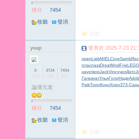
積分
7454
收聽
發消
TA
息
回復
yeap
發表於 2025-7-23 21:1
open
Lieb
MIEL
Core
Samb
Rec
плас
пазз
Drea
Wind
Frie
LEG
0
3724
7454
наук
твор
Jack
Vinc
учил
Детс
J
主題
回帖
積分
Галк
знат
Улья
Голо
Наде
Ado
Paik
Топо
Коно
Хоро
373-
Сан
論壇元老
積分
7454
收聽
發消
TA
息
回復