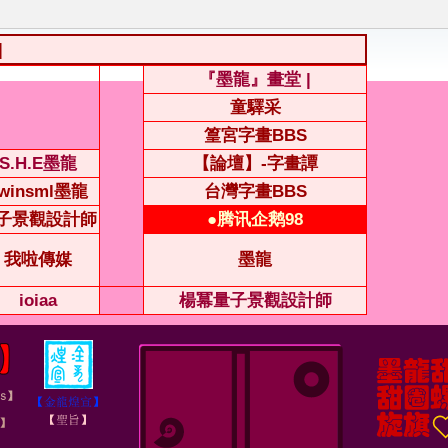
|
『墨龍』畫堂 |
童驛采
篁宮字畫BBS
S.H.E墨龍
【論壇】-字畫譚
winsml墨龍
台灣字畫BBS
子景觀設計師
●腾讯企鹅98
我啦傳媒
墨龍
ioiaa
楊冪量子景觀設計師