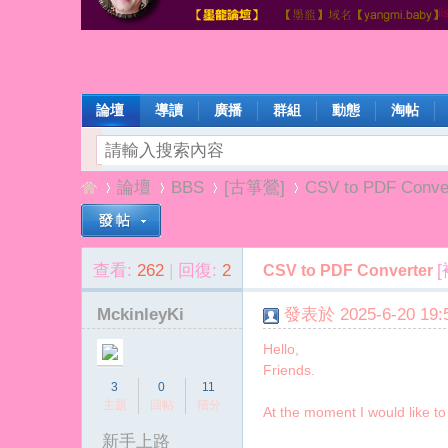
論壇
導讀
廣播
群組
動態
淘帖
論壇
BBS
[古箏鶯]
CSV to PDF Conve
查看:
262
|
回復:
2
CSV to PDF Converter
楊
»
›
›
›
MckinleyKi
發表於 2025-6-20 19:5
Hello,
Friends.
3
0
11
主題
回帖
積分
At the moment I would like to t
新手上路