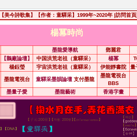
【美今詩歌集】【作者：童驛采】1999年~2020年
|訪問首頁
楊冪時尚
墨龍愛導航
鄧麗君
【鵝廠論壇】
中国洪荒老祖（童驛采）
楊冪
T
楊鈺瑩
宇宙洪荒老祖（童驛采）
伊能靜書院
量
墨龍電視台
墨龍電視台
童驛采墨韻論壇
支付墨龍
BBS
墨量子愛
墨龍藝術
香港字畫