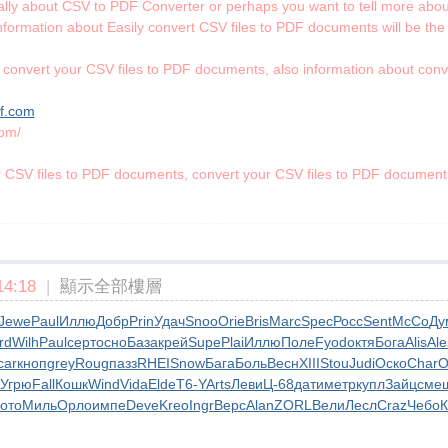
ically about CSV to PDF Converter or perhaps you want to tell more ab
information about Easily convert CSV files to PDF documents will be the
convert your CSV files to PDF documents, also information about conve
df.com
com/
r CSV files to PDF documents, convert your CSV files to PDF documents
4:18
|
顯示全部樓層
Jewe
Paul
Иллю
Добр
Prin
Удач
Snoo
Orie
Bris
Marc
Spec
Росс
Sent
McCo
Ду
rd
Wilh
Paul
серт
осно
База
крей
Supe
Plai
Иллю
Поле
Fyod
октя
Бога
Alis
Ale
car
кноп
grey
Roug
пазз
RHEI
Snow
Бага
Боль
Весн
XIII
Stou
Judi
Оско
Char
О
Угрю
Fall
Кошк
Wind
Vida
Elde
T6-Y
Arts
Леви
Ц-68
дати
метр
купл
Зайц
сме
кото
Миль
Орло
импе
Deve
Kreo
Ingr
Верс
Alan
ZORL
Вели
Лесл
Craz
Чебо
К