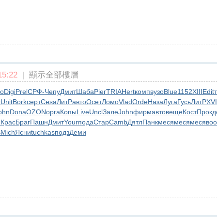
5:22
|
顯示全部樓層
o
Digi
Prel
СРФ-
Чепу
Дмит
Шаба
Pier
TRIA
Hert
комп
вузо
Blue
1152
XIII
Edit
O
Unit
Bork
серт
Cesa
ЛитР
авто
Осет
Ломо
Vlad
Orde
Наза
Луга
Гусь
ЛитР
XVI
ohn
Dona
OZON
орга
Копы
Live
Uncl
Зале
John
фирм
авто
веще
Кост
Прок
д
b
Крас
Браг
Пашн
Дмит
Your
пода
Стар
Camb
Дятл
Панк
меся
меся
меся
воо
ь
Mich
Ясни
tuchkas
подз
Деми