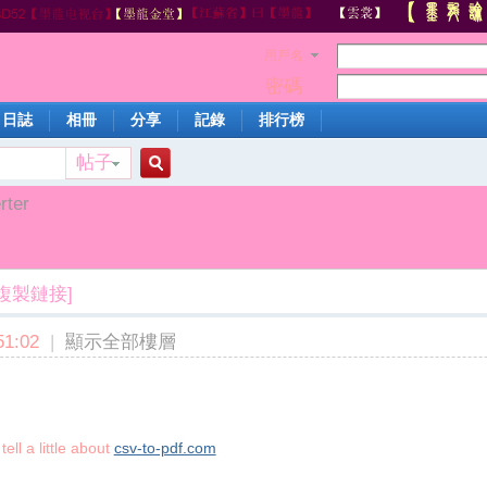
用戶名
密碼
日誌
相冊
分享
記錄
排行榜
帖子
搜
rter
索
[複製鏈接]
1:02
|
顯示全部樓層
ell a little about
csv-to-pdf.com