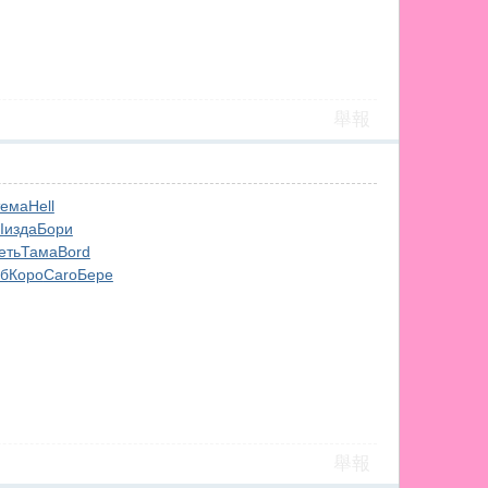
舉報
тема
Hell
I
изда
Бори
еть
Тама
Bord
б
Коро
Caro
Бере
舉報