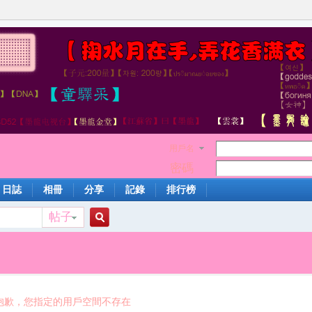
用戶名
密碼
日誌
相冊
分享
記錄
排行榜
帖子
搜
索
抱歉，您指定的用戶空間不存在