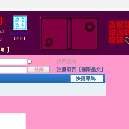
自動登錄
找回密碼
登錄
注冊發言【僅限墨文】
快捷導航