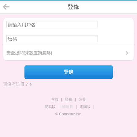
登錄
安全提問(未設置請忽略)
登錄
還沒有註冊？
首頁
|
登錄
|
註冊
簡易版
|
觸屏版
|
電腦版
|
© Comsenz Inc.