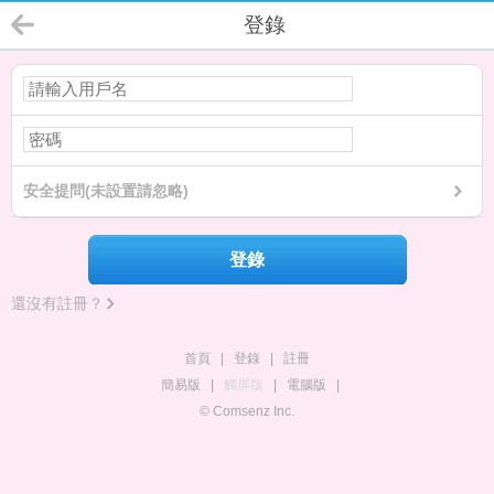
登錄
安全提問(未設置請忽略)
登錄
還沒有註冊？
首頁
|
登錄
|
註冊
簡易版
|
觸屏版
|
電腦版
|
© Comsenz Inc.