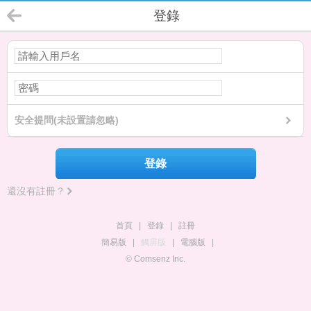
登錄
安全提問(未設置請忽略)
登錄
還沒有註冊？
首頁
|
登錄
|
註冊
簡易版
|
觸屏版
|
電腦版
|
© Comsenz Inc.