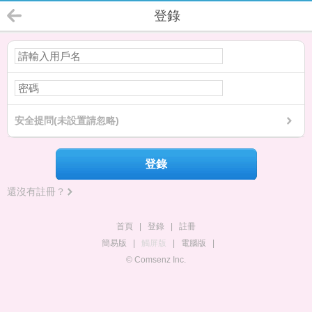
登錄
安全提問(未設置請忽略)
登錄
還沒有註冊？
首頁
|
登錄
|
註冊
簡易版
|
觸屏版
|
電腦版
|
© Comsenz Inc.