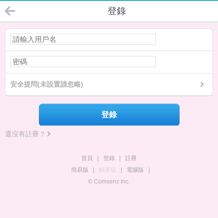
登錄
安全提問(未設置請忽略)
登錄
還沒有註冊？
首頁
|
登錄
|
註冊
簡易版
|
觸屏版
|
電腦版
|
© Comsenz Inc.