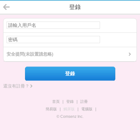
登錄
安全提問(未設置請忽略)
登錄
還沒有註冊？
首頁
|
登錄
|
註冊
簡易版
|
觸屏版
|
電腦版
|
© Comsenz Inc.