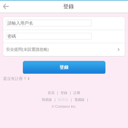
登錄
安全提問(未設置請忽略)
登錄
還沒有註冊？
首頁
|
登錄
|
註冊
簡易版
|
觸屏版
|
電腦版
|
© Comsenz Inc.