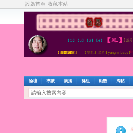
設為首頁
收藏本站
論壇
導讀
廣播
群組
動態
淘帖