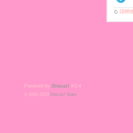
請稍候.
Powered by
Discuz!
X3.4
© 2001-2023
Discuz! Team
.