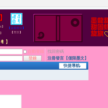
自動登錄
找回密碼
登錄
注冊發言【僅限墨文】
快捷導航