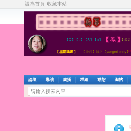
設為首頁
收藏本站
論壇
導讀
廣播
群組
動態
淘帖