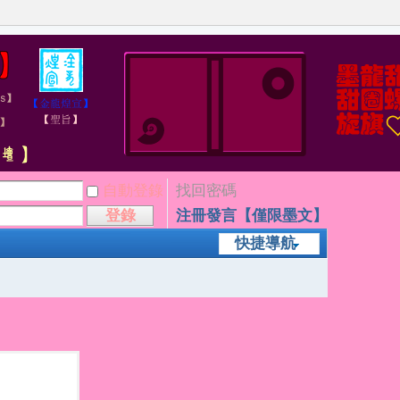
自動登錄
找回密碼
登錄
注冊發言【僅限墨文】
快捷導航