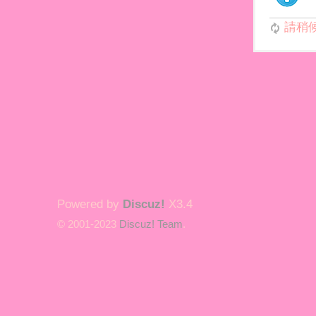
請稍候.
Powered by
Discuz!
X3.4
© 2001-2023
Discuz! Team
.