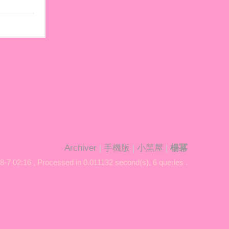
Archiver
|
手機版
|
小黑屋
|
楊冪
8-7 02:16
, Processed in 0.011132 second(s), 6 queries .