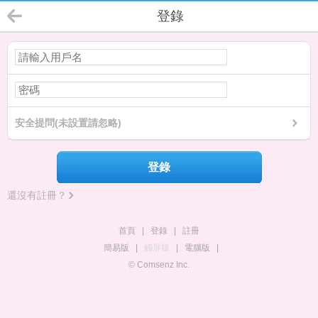
登錄
安全提問(未設置請忽略)
登錄
還沒有註冊？
首頁
|
登錄
|
註冊
簡易版
|
觸屏版
|
電腦版
|
© Comsenz Inc.