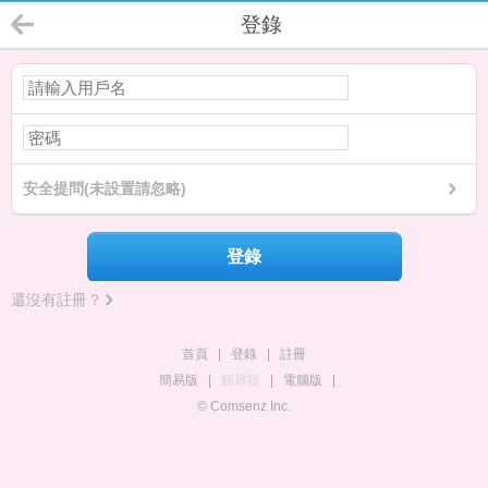
登錄
安全提問(未設置請忽略)
登錄
還沒有註冊？
首頁
|
登錄
|
註冊
簡易版
|
觸屏版
|
電腦版
|
© Comsenz Inc.