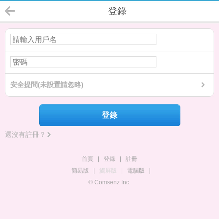
登錄
安全提問(未設置請忽略)
登錄
還沒有註冊？
首頁
|
登錄
|
註冊
簡易版
|
觸屏版
|
電腦版
|
© Comsenz Inc.