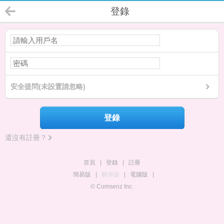
登錄
安全提問(未設置請忽略)
登錄
還沒有註冊？
首頁
|
登錄
|
註冊
簡易版
|
觸屏版
|
電腦版
|
© Comsenz Inc.