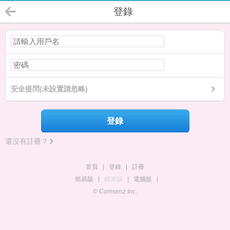
登錄
安全提問(未設置請忽略)
登錄
還沒有註冊？
首頁
|
登錄
|
註冊
簡易版
|
觸屏版
|
電腦版
|
© Comsenz Inc.