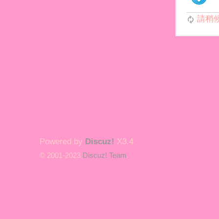
請稍候.
Powered by
Discuz!
X3.4
© 2001-2023
Discuz! Team
.