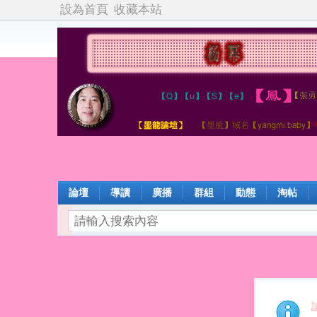
設為首頁
收藏本站
論壇
導讀
廣播
群組
動態
淘帖