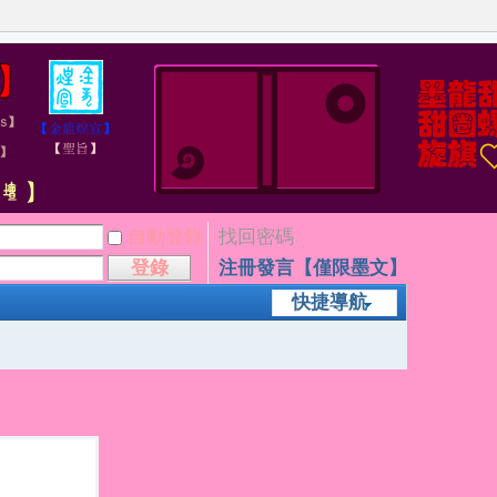
自動登錄
找回密碼
登錄
注冊發言【僅限墨文】
快捷導航