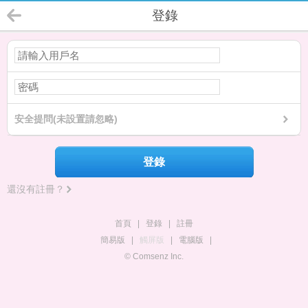
登錄
安全提問(未設置請忽略)
登錄
還沒有註冊？
首頁
|
登錄
|
註冊
簡易版
|
觸屏版
|
電腦版
|
© Comsenz Inc.