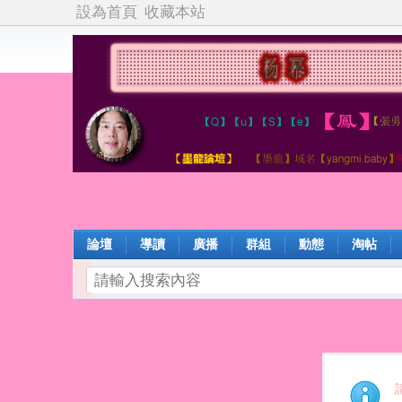
設為首頁
收藏本站
論壇
導讀
廣播
群組
動態
淘帖