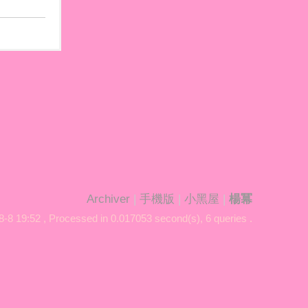
Archiver
|
手機版
|
小黑屋
|
楊冪
-8 19:52
, Processed in 0.017053 second(s), 6 queries .