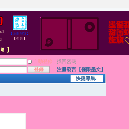
自動登錄
找回密碼
登錄
注冊發言【僅限墨文】
快捷導航