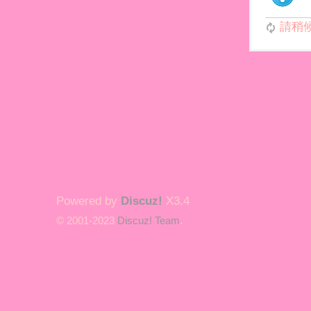
請稍候.
Powered by
Discuz!
X3.4
© 2001-2023
Discuz! Team
.