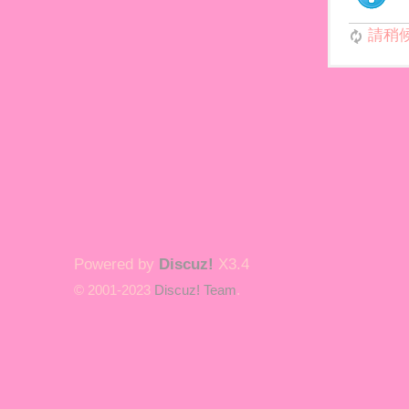
請稍候.
Powered by
Discuz!
X3.4
© 2001-2023
Discuz! Team
.