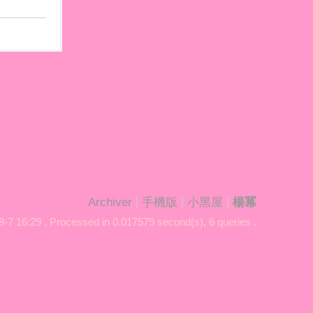
Archiver
|
手機版
|
小黑屋
|
楊冪
-7 16:29
, Processed in 0.017579 second(s), 6 queries .