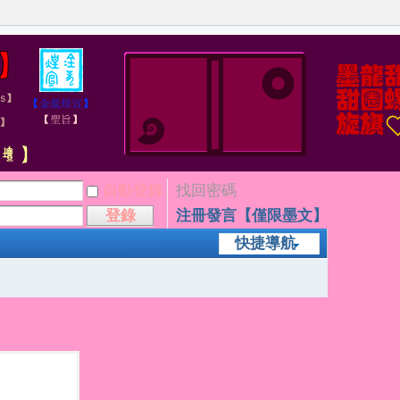
自動登錄
找回密碼
登錄
注冊發言【僅限墨文】
快捷導航