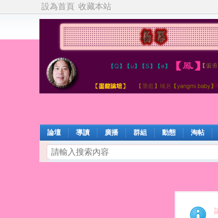
設為首頁
收藏本站
論壇
導讀
廣播
群組
動態
淘帖