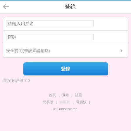
登錄
安全提問(未設置請忽略)
登錄
還沒有註冊？
首頁
|
登錄
|
註冊
簡易版
|
觸屏版
|
電腦版
|
© Comsenz Inc.