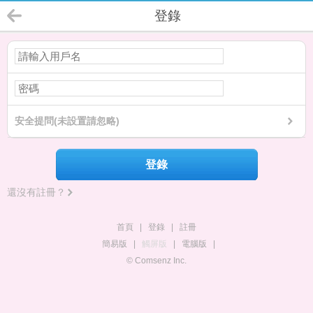
登錄
安全提問(未設置請忽略)
登錄
還沒有註冊？
首頁
|
登錄
|
註冊
簡易版
|
觸屏版
|
電腦版
|
© Comsenz Inc.