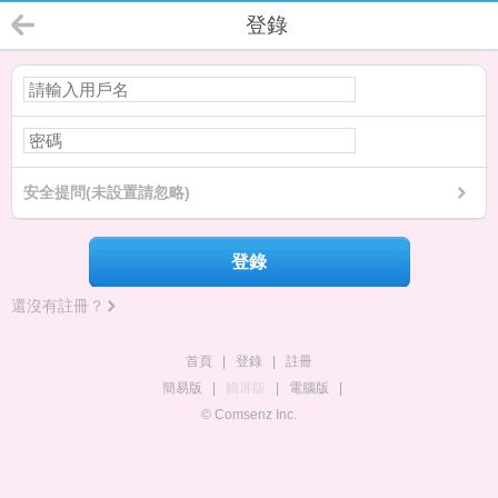
登錄
安全提問(未設置請忽略)
登錄
還沒有註冊？
首頁
|
登錄
|
註冊
簡易版
|
觸屏版
|
電腦版
|
© Comsenz Inc.