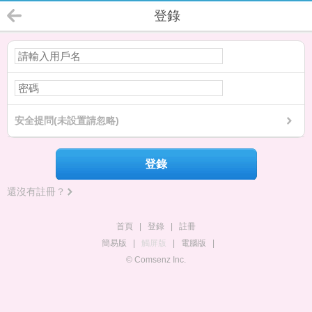
登錄
安全提問(未設置請忽略)
登錄
還沒有註冊？
首頁
|
登錄
|
註冊
簡易版
|
觸屏版
|
電腦版
|
© Comsenz Inc.