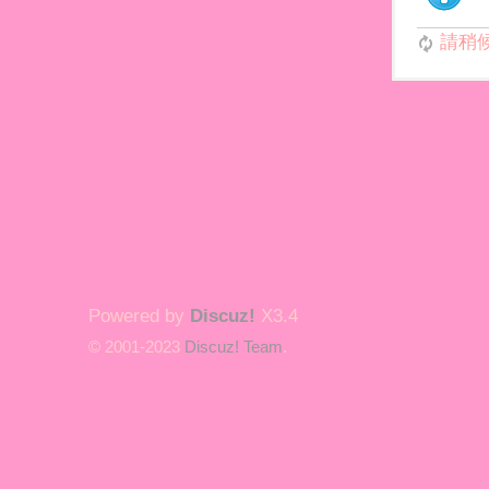
請稍候.
Powered by
Discuz!
X3.4
© 2001-2023
Discuz! Team
.