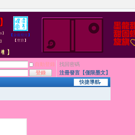
自動登錄
找回密碼
登錄
注冊發言【僅限墨文】
快捷導航