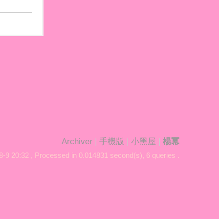
Archiver
|
手機版
|
小黑屋
|
楊冪
-9 20:32
, Processed in 0.014831 second(s), 6 queries .