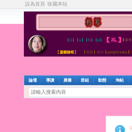
設為首頁
收藏本站
論壇
導讀
廣播
群組
動態
淘帖