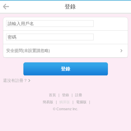
登錄
安全提問(未設置請忽略)
登錄
還沒有註冊？
首頁
|
登錄
|
註冊
簡易版
|
觸屏版
|
電腦版
|
© Comsenz Inc.