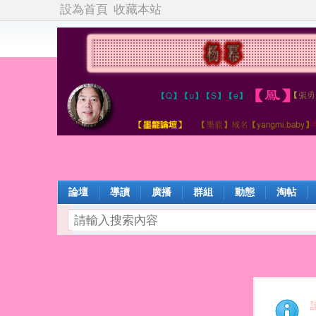
設為首頁
收藏本站
論壇
導讀
廣播
群組
動態
淘帖