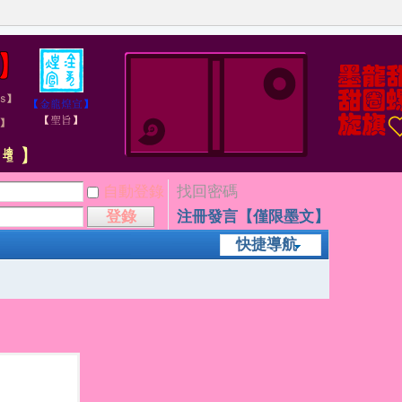
自動登錄
找回密碼
登錄
注冊發言【僅限墨文】
快捷導航