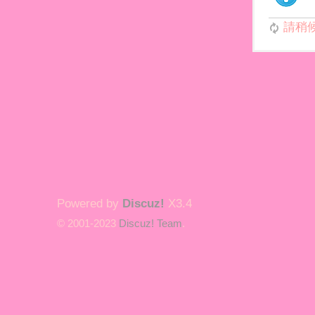
請稍候.
Powered by
Discuz!
X3.4
© 2001-2023
Discuz! Team
.