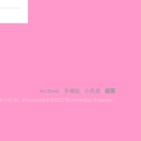
Archiver
|
手機版
|
小黑屋
|
楊冪
8-7 01:01
, Processed in 0.011776 second(s), 6 queries .