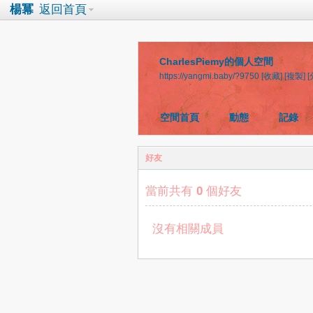
楊冪
返回首頁
CharlesPiemy的個人空間
https://yangmi.baby/?9750
[收藏]
[複製]
[
空間首頁
動態
記錄
好友
當前共有
0
個好友
沒有相關成員