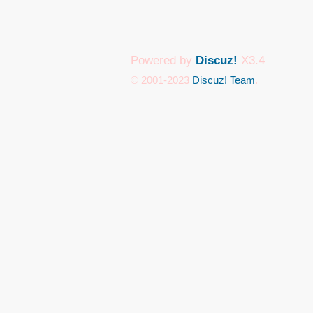
Powered by
Discuz!
X3.4
© 2001-2023
Discuz! Team
.