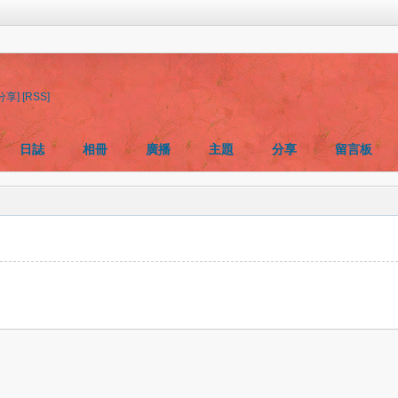
分享]
[RSS]
日誌
相冊
廣播
主題
分享
留言板