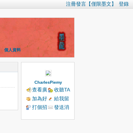
注冊發言【僅限墨文】
登錄
個人資料
CharlesPiemy
查看廣
收聽TA
播
加為好
給我留
友
言
打個招
發送消
呼
息