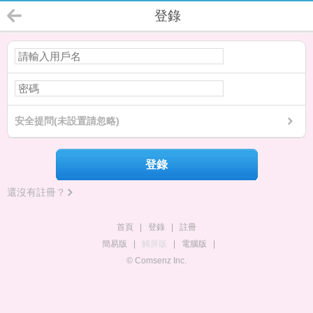
登錄
安全提問(未設置請忽略)
登錄
還沒有註冊？
首頁
|
登錄
|
註冊
簡易版
|
觸屏版
|
電腦版
|
© Comsenz Inc.