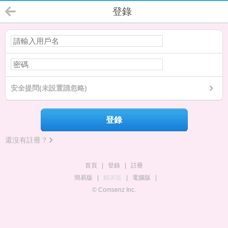
登錄
安全提問(未設置請忽略)
登錄
還沒有註冊？
首頁
|
登錄
|
註冊
簡易版
|
觸屏版
|
電腦版
|
© Comsenz Inc.