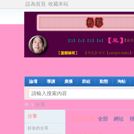
設為首頁
收藏本站
論壇
導讀
廣播
群組
動態
淘帖
分享
分享
按類型查看:
全部
|
網址
|
好友的分享
楊
›