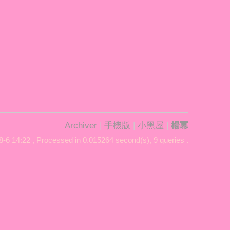
Archiver
|
手機版
|
小黑屋
|
楊冪
-6 14:22
, Processed in 0.015264 second(s), 9 queries .