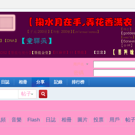
用戶名
密碼
日誌
相冊
分享
記錄
排行榜
帖子
搜
視頻
|
音樂
|
Flash
|
日誌
|
相冊
|
圖片
|
投票
|
用戶
|
帖
索