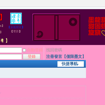
自動登錄
找回密碼
登錄
注冊發言【僅限墨文】
快捷導航
子