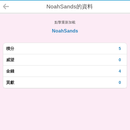
NoahSands的資料
點擊重新加載
NoahSands
積分
5
威望
0
金錢
4
貢獻
0