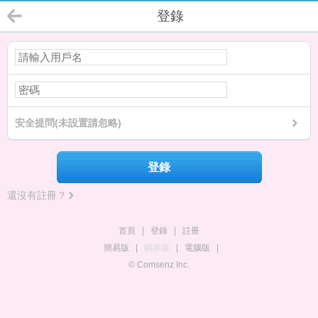
登錄
安全提問(未設置請忽略)
登錄
還沒有註冊？
首頁
|
登錄
|
註冊
簡易版
|
觸屏版
|
電腦版
|
© Comsenz Inc.