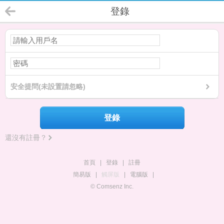
登錄
安全提問(未設置請忽略)
登錄
還沒有註冊？
首頁
|
登錄
|
註冊
簡易版
|
觸屏版
|
電腦版
|
© Comsenz Inc.