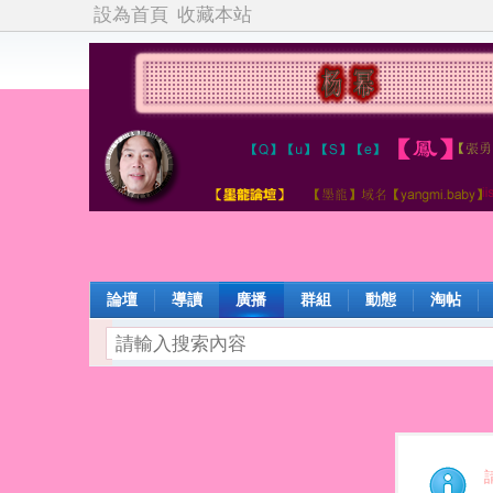
設為首頁
收藏本站
論壇
導讀
廣播
群組
動態
淘帖