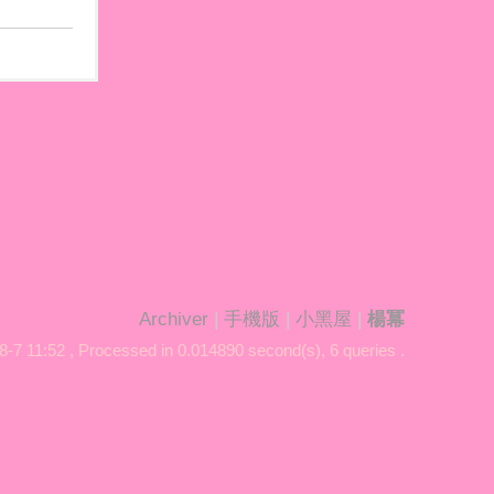
Archiver
|
手機版
|
小黑屋
|
楊冪
-7 11:52
, Processed in 0.014890 second(s), 6 queries .