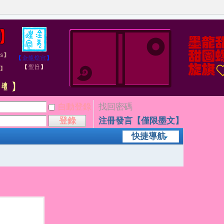
自動登錄
找回密碼
登錄
注冊發言【僅限墨文】
快捷導航