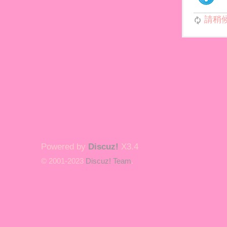
請稍候.
Powered by
Discuz!
X3.4
© 2001-2023
Discuz! Team
.