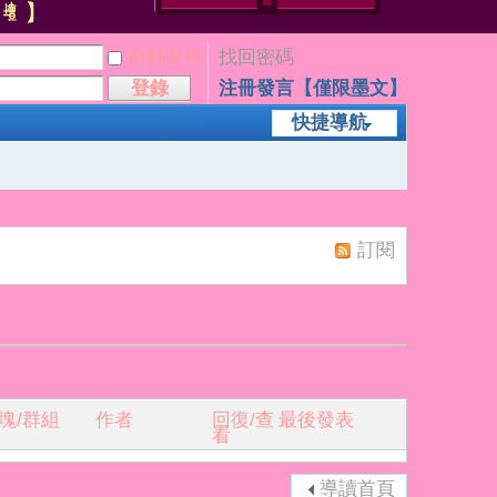
自動登錄
找回密碼
登錄
注冊發言【僅限墨文】
快捷導航
訂閱
塊/群組
作者
回復/查
最後發表
看
導讀首頁