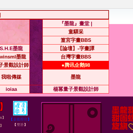
|
『墨龍』畫堂 |
童驛采
篁宮字畫BBS
S.H.E墨龍
【論壇】-字畫譚
winsml墨龍
台灣字畫BBS
子景觀設計師
●腾讯企鹅98
我啦傳媒
墨龍
ioiaa
楊冪量子景觀設計師