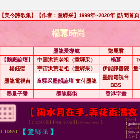
【美今詩歌集】【作者：童驛采】1999年~2020年
|訪問首頁
楊冪時尚
墨龍愛導航
鄧麗君
【鵝廠論壇】
中国洪荒老祖（童驛采）
楊冪
T
楊鈺瑩
宇宙洪荒老祖（童驛采）
伊能靜書院
量
墨龍電視台
墨龍電視台
童驛采墨韻論壇
支付墨龍
BBS
墨量子愛
墨龍藝術
香港字畫