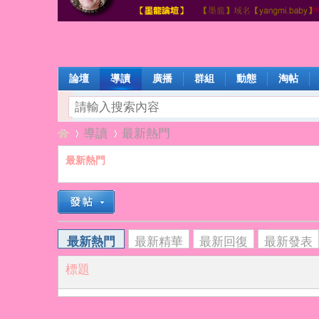
論壇
導讀
廣播
群組
動態
淘帖
導讀
最新熱門
最新熱門
楊
»
›
最新熱門
最新精華
最新回復
最新發表
標題