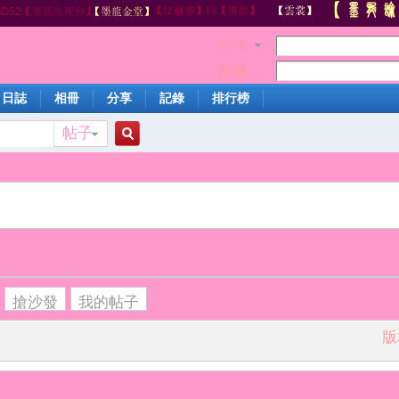
用戶名
密碼
日誌
相冊
分享
記錄
排行榜
帖子
搜
索
搶沙發
我的帖子
版