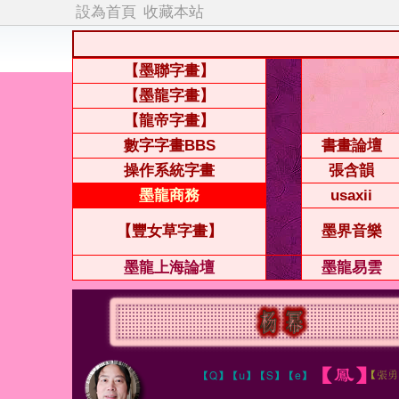
設為首頁
收藏本站
【墨聯字畫】
【墨龍字畫】
【龍帝字畫】
數字字畫BBS
書畫論壇
操作系統字畫
張含韻
墨龍商務
usaxii
【豐女草字畫】
墨界音樂
墨龍上海論壇
墨龍易雲