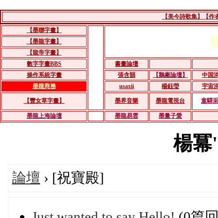
【美今詩歌集】【作者：
【墨聯字畫】
【墨龍字畫】
【龍帝字畫】
數字字畫BBS
書畫論壇
操作系統字畫
張含韻
【鵝廠論壇】
中国
墨龍商務
usaxii
楊鈺瑩
宇宙
【豐女草字畫】
墨界音樂
墨龍電視台
童驛
墨龍上海論壇
墨龍易雲
墨量子愛
楊冪's
論壇
› [祝寶殿]
Just wanted to say Hello!
(0篇回