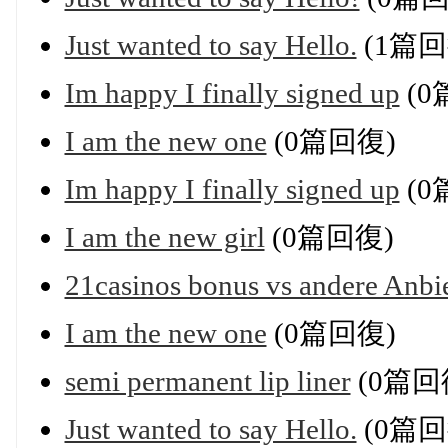
Just wanted to say Hello.
(1篇回
Im happy I finally signed up
(0
I am the new one
(0篇回復)
Im happy I finally signed up
(0
I am the new girl
(0篇回復)
21casinos bonus vs andere Anbie
I am the new one
(0篇回復)
semi permanent lip liner
(0篇回
Just wanted to say Hello.
(0篇回