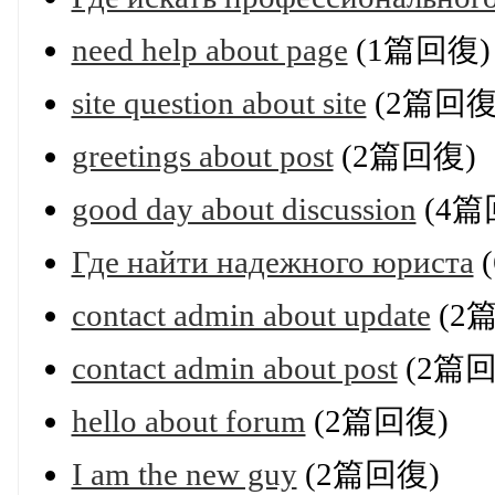
need help about page
(1篇回復)
site question about site
(2篇回復
greetings about post
(2篇回復)
good day about discussion
(4篇
Где найти надежного юриста
contact admin about update
(2
contact admin about post
(2篇回
hello about forum
(2篇回復)
I am the new guy
(2篇回復)