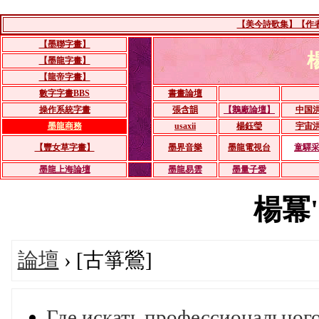
【美今詩歌集】【作者：
【墨聯字畫】
【墨龍字畫】
【龍帝字畫】
數字字畫BBS
書畫論壇
操作系統字畫
張含韻
【鵝廠論壇】
中国
墨龍商務
usaxii
楊鈺瑩
宇宙
【豐女草字畫】
墨界音樂
墨龍電視台
童驛
墨龍上海論壇
墨龍易雲
墨量子愛
楊冪's
論壇
› [古箏鶯]
Где искать профессиональног